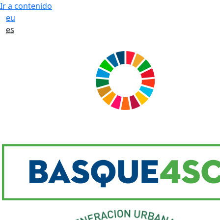
Ir a contenido
eu
es